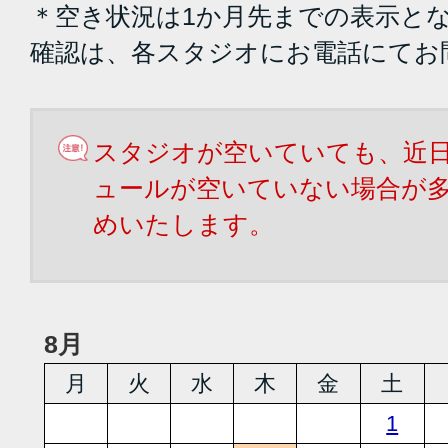
＊空き状況は1か月先までの表示と
確認は、各スタジオにお電話にてお
スタジオが空いていても、近
ュールが空いていない場合が
めいたします。
8月
月
火
水
木
金
土
1