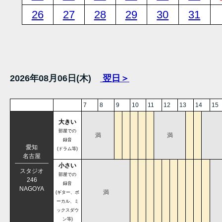
26
27
28
29
30
31
2026年08月06日(木)
翌日＞
7
8
9
10
11
12
13
14
15
大きい
部屋での
満
満
録音
愛知
(ドラム等)
名古屋
小さい
スタジオ
部屋での
246
録音
NAGOYA
満
(ギター、ボ
ーカル、ミ
ックスダウ
ン等)