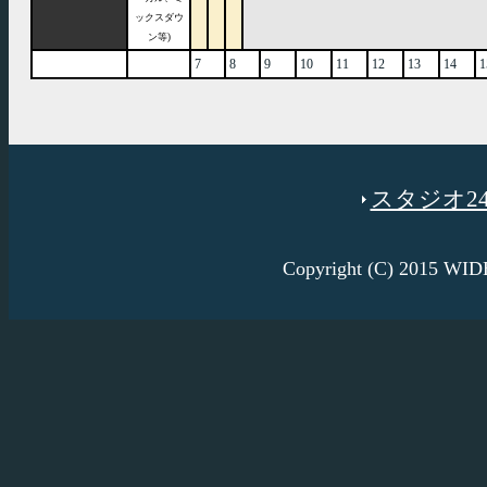
ックスダウ
ン等)
7
8
9
10
11
12
13
14
1
スタジオ246
Copyright (C) 2015 W