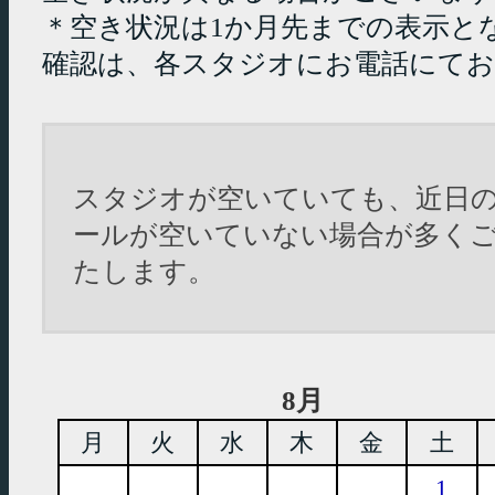
＊空き状況は1か月先までの表示と
確認は、各スタジオにお電話にて
スタジオが空いていても、近日
ールが空いていない場合が多く
たします。
8月
月
火
水
木
金
土
1