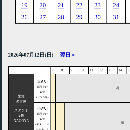
19
20
21
22
23
24
26
27
28
29
30
31
2026年07月12日(日)
翌日＞
7
8
9
10
11
12
13
14
1
大きい
部屋での
満
録音
愛知
(ドラム等)
名古屋
小さい
スタジオ
部屋での
246
録音
NAGOYA
満
(ギター、ボ
ーカル、ミ