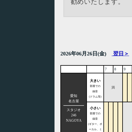
勧めいたします。
2026年06月26日(金)
翌日＞
7
8
9
大きい
部屋での
満
録音
愛知
(ドラム等)
名古屋
小さい
スタジオ
部屋での
246
録音
NAGOYA
(ギター、ボ
ーカル、ミ