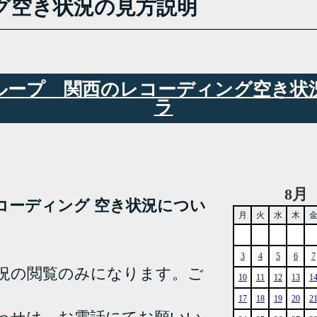
グ空き状況の見方説明
6グループ 関西のレコーディング空き
ラ
8月
YA レコーディング 空き状況につい
月
火
水
木
3
4
5
6
7
況の閲覧のみになります。ご
10
11
12
13
1
17
18
19
20
2