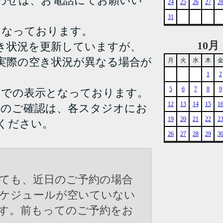
わせは、お電話にてお願いい
24
25
26
27
2
31
となっております。
10月
き状況を更新していますが、
実際の空き状況が異なる場合が
月
火
水
木
1
2
5
6
7
8
9
までの表示となっております。
12
13
14
15
1
況のご確認は、各スタジオにお
19
20
21
22
2
ください。
26
27
28
29
3
ても、近日のご予約の場合
ケジュールが空いていない
す。前もってのご予約をお