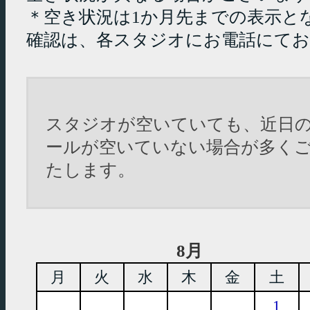
＊空き状況は1か月先までの表示と
確認は、各スタジオにお電話にて
スタジオが空いていても、近日
ールが空いていない場合が多く
たします。
8月
月
火
水
木
金
土
1