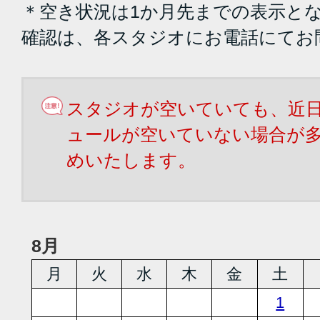
＊空き状況は1か月先までの表示と
確認は、各スタジオにお電話にてお
スタジオが空いていても、近
ュールが空いていない場合が
めいたします。
8月
月
火
水
木
金
土
1