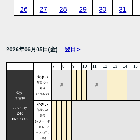
26
27
28
29
30
31
2026年06月05日(金)
翌日＞
7
8
9
10
11
12
13
14
15
大きい
部屋での
満
満
録音
愛知
(ドラム等)
名古屋
小さい
スタジオ
部屋での
246
録音
NAGOYA
(ギター、ボ
ーカル、ミ
ックスダウ
ン等)