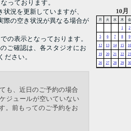
となっております。
10月
き状況を更新していますが、
実際の空き状況が異なる場合が
月
火
水
木
1
2
5
6
7
8
9
までの表示となっております。
12
13
14
15
1
況のご確認は、各スタジオにお
19
20
21
22
2
ください。
26
27
28
29
3
ても、近日のご予約の場合
ケジュールが空いていない
す。前もってのご予約をお