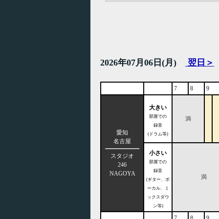
2026年07月06日(月)
翌日＞
7
8
9
大きい
部屋での
満
録音
愛知
(ドラム等)
名古屋
小さい
スタジオ
部屋での
246
録音
NAGOYA
満
(ギター、ボ
ーカル、ミ
ックスダウ
ン等)
7
8
9