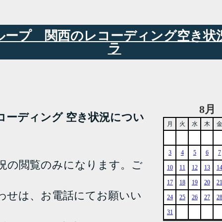
6グループ 関西のレコーディング空き
ラ
8月
YA レコーディング 空き状況につい
月
火
水
木
3
4
5
6
7
況の閲覧のみになります。ご
10
11
12
13
1
17
18
19
20
2
わせは、お電話にてお願いい
24
25
26
27
2
31