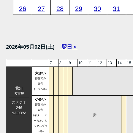
26
27
28
29
30
31
2026年05月02日(土)
翌日＞
7
8
9
10
11
12
13
14
15
大きい
部屋での
録音
愛知
(ドラム等)
名古屋
小さい
スタジオ
部屋での
246
録音
NAGOYA
満
(ギター、ボ
ーカル、ミ
ックスダウ
ン等)