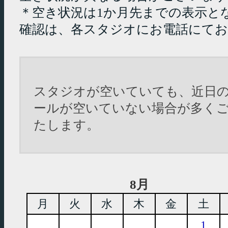
＊空き状況は1か月先までの表示と
確認は、各スタジオにお電話にて
スタジオが空いていても、近日
ールが空いていない場合が多く
たします。
8月
月
火
水
木
金
土
1