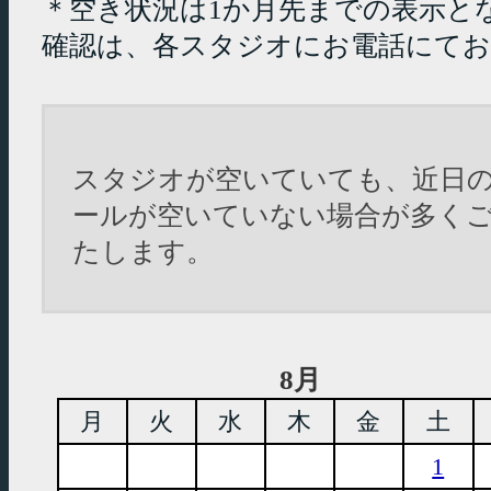
＊空き状況は1か月先までの表示と
確認は、各スタジオにお電話にて
スタジオが空いていても、近日
ールが空いていない場合が多く
たします。
8月
月
火
水
木
金
土
1