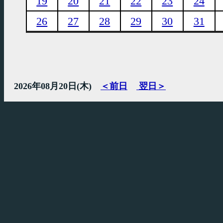
19
20
21
22
23
24
26
27
28
29
30
31
2026年08月20日(木)
＜前日
翌日＞
7
8
9
10
11
12
13
14
1
大きい
部屋での
満
録音
愛知
(ドラム等)
名古屋
小さい
スタジオ
部屋での
246
録音
NAGOYA
満
満
(ギター、ボ
ーカル、ミ