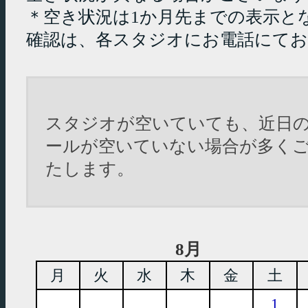
＊空き状況は1か月先までの表示と
確認は、各スタジオにお電話にて
スタジオが空いていても、近日
ールが空いていない場合が多く
たします。
8月
月
火
水
木
金
土
1