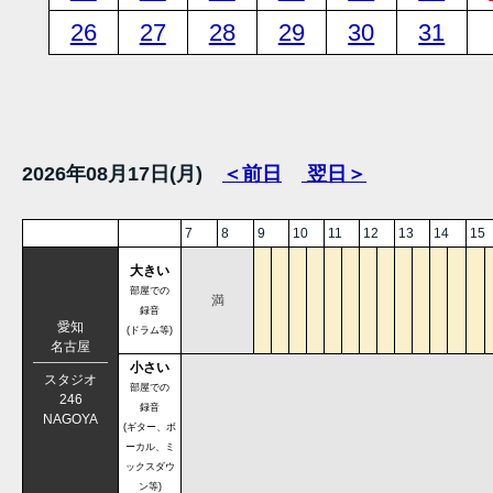
26
27
28
29
30
31
2026年08月17日(月)
＜前日
翌日＞
7
8
9
10
11
12
13
14
15
大きい
部屋での
満
録音
愛知
(ドラム等)
名古屋
小さい
スタジオ
部屋での
246
録音
NAGOYA
(ギター、ボ
ーカル、ミ
ックスダウ
ン等)