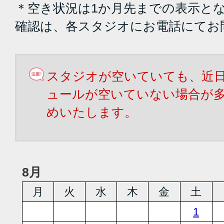
＊空き状況は1か月先までの表示と
確認は、各スタジオにお電話にてお
スタジオが空いていても、近
ュールが空いていない場合が
めいたします。
8月
月
火
水
木
金
土
1