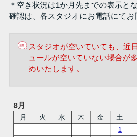
＊空き状況は1か月先までの表示と
確認は、各スタジオにお電話にてお
スタジオが空いていても、近
ュールが空いていない場合が
めいたします。
8月
月
火
水
木
金
土
1