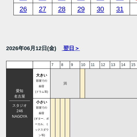
26
27
28
29
30
31
2026年06月12日(金)
翌日＞
7
8
9
10
11
12
13
14
15
大きい
部屋での
満
録音
愛知
(ドラム等)
名古屋
小さい
スタジオ
部屋での
246
録音
NAGOYA
(ギター、ボ
ーカル、ミ
ックスダウ
ン等)