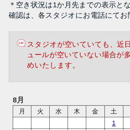
＊空き状況は1か月先までの表示と
確認は、各スタジオにお電話にてお
スタジオが空いていても、近
ュールが空いていない場合が
めいたします。
8月
月
火
水
木
金
土
1