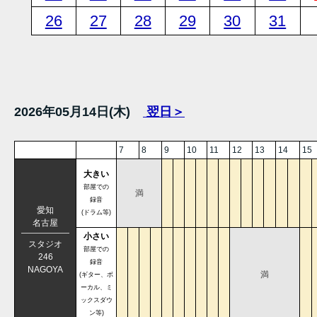
26
27
28
29
30
31
2026年05月14日(木)
翌日＞
7
8
9
10
11
12
13
14
15
大きい
部屋での
満
録音
愛知
(ドラム等)
名古屋
小さい
スタジオ
部屋での
246
録音
NAGOYA
満
(ギター、ボ
ーカル、ミ
ックスダウ
ン等)