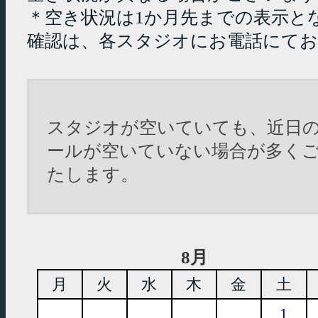
＊空き状況は1か月先までの表示と
確認は、各スタジオにお電話にて
スタジオが空いていても、近日
ールが空いていない場合が多く
たします。
8月
月
火
水
木
金
土
1