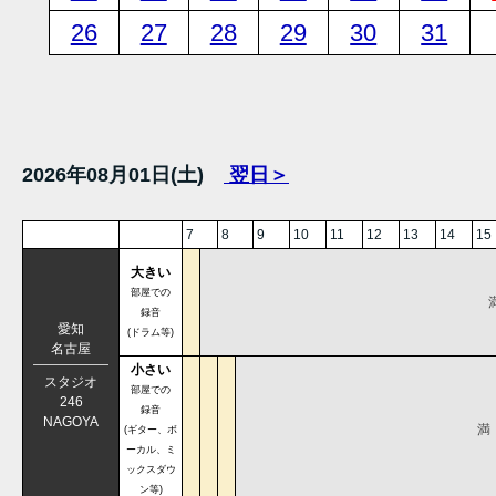
26
27
28
29
30
31
2026年08月01日(土)
翌日＞
7
8
9
10
11
12
13
14
15
大きい
部屋での
録音
愛知
(ドラム等)
名古屋
小さい
スタジオ
部屋での
246
録音
NAGOYA
満
(ギター、ボ
ーカル、ミ
ックスダウ
ン等)