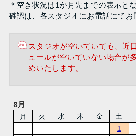
＊空き状況は1か月先までの表示と
確認は、各スタジオにお電話にてお
スタジオが空いていても、近
ュールが空いていない場合が
めいたします。
8月
月
火
水
木
金
土
1