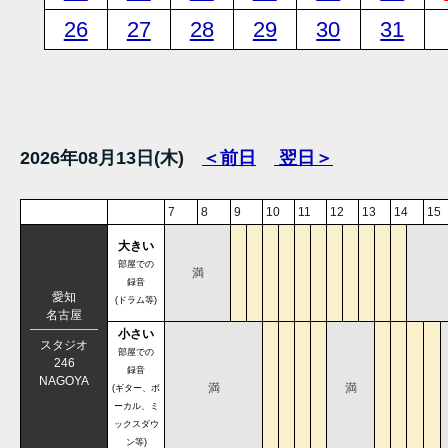
26
27
28
29
30
31
2026年08月13日(木)
＜前日
翌日＞
7
8
9
10
11
12
13
14
15
大きい
部屋での
満
録音
愛知
(ドラム等)
名古屋
小さい
スタジオ
部屋での
246
録音
NAGOYA
満
満
(ギター、ボ
ーカル、ミ
ックスダウ
ン等)