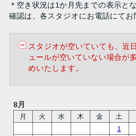
＊空き状況は1か月先までの表示と
確認は、各スタジオにお電話にてお
スタジオが空いていても、近
ュールが空いていない場合が
めいたします。
8月
月
火
水
木
金
土
1