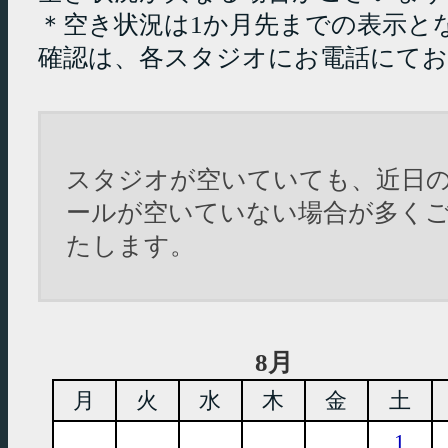
＊空き状況は1か月先までの表示と
確認は、各スタジオにお電話にて
スタジオが空いていても、近日
ールが空いていない場合が多く
たします。
8月
月
火
水
木
金
土
1