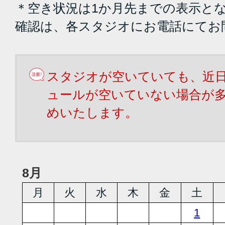
＊空き状況は1か月先までの表示と
確認は、各スタジオにお電話にてお
スタジオが空いていても、近
ュールが空いていない場合が
めいたします。
8月
月
火
水
木
金
土
1