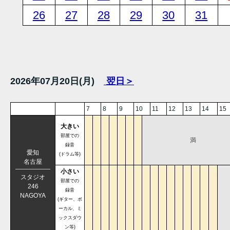
26
27
28
29
30
31
2026年07月20日(月)
翌日＞
7
8
9
10
11
12
13
14
15
大きい
部屋での
満
録音
愛知
(ドラム等)
名古屋
小さい
スタジオ
部屋での
246
録音
NAGOYA
(ギター、ボ
ーカル、ミ
ックスダウ
ン等)