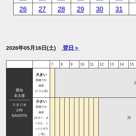
26
27
28
29
30
31
2026年05月16日(土)
翌日＞
7
8
9
10
11
12
13
14
15
大きい
部屋での
録音
愛知
(ドラム等)
名古屋
小さい
スタジオ
部屋での
246
録音
NAGOYA
満
(ギター、ボ
ーカル、ミ
ックスダウ
ン等)