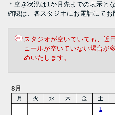
＊空き状況は1か月先までの表示と
確認は、各スタジオにお電話にてお
スタジオが空いていても、近
ュールが空いていない場合が
めいたします。
8月
月
火
水
木
金
土
1