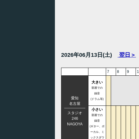
2026年06月13日(土)
翌日＞
7
8
9
1
大きい
部屋での
録音
愛知
(ドラム等)
名古屋
小さい
スタジオ
部屋での
246
録音
NAGOYA
(ギター、ボ
ーカル、ミ
ックスダウ