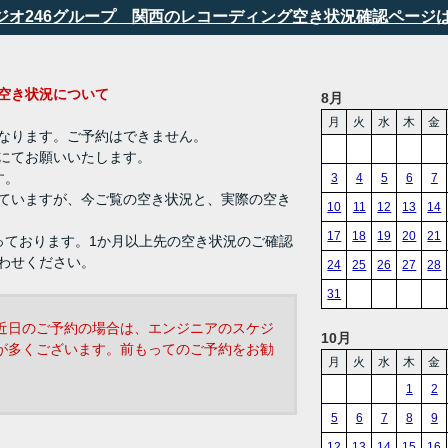
タジオ246グループ 関西のレコーディング空き状況確認ページ
ング 空き状況について
8月
月
火
水
木
金
なります。ご予約はできません。
にてお願いいたします。
す。
3
4
5
6
7
ていますが、今ご覧の空き状況と、実際の空き
10
11
12
13
14
17
18
19
20
21
っております。1か月以上先の空き状況のご確認
わせください。
24
25
26
27
28
31
近日のご予約の場合は、エンジニアのスケジ
10月
が多くございます。前もってのご予約をお勧
月
火
水
木
金
1
2
5
6
7
8
9
12
13
14
15
16