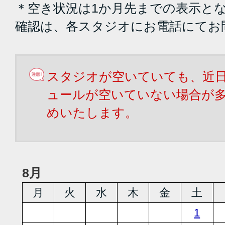
＊空き状況は1か月先までの表示と
確認は、各スタジオにお電話にてお
スタジオが空いていても、近
ュールが空いていない場合が
めいたします。
8月
月
火
水
木
金
土
1