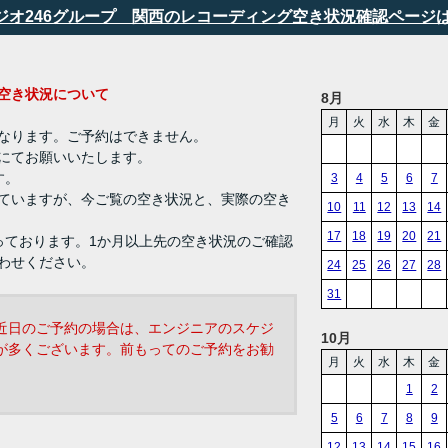
タジオ246グループ 関西のレコーディング空き状況確認ページ
ング 空き状況について
8月
月
火
水
木
金
なります。ご予約はできません。
にてお願いいたします。
す。
3
4
5
6
7
ていますが、今ご覧の空き状況と、実際の空き
10
11
12
13
14
17
18
19
20
21
っております。1か月以上先の空き状況のご確認
わせください。
24
25
26
27
28
31
近日のご予約の場合は、エンジニアのスケジ
10月
が多くございます。前もってのご予約をお勧
月
火
水
木
金
1
2
5
6
7
8
9
12
13
14
15
16