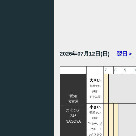
2026年07月12日(日)
翌日＞
7
8
9
大きい
部屋での
録音
愛知
(ドラム等)
名古屋
小さい
スタジオ
部屋での
246
録音
NAGOYA
(ギター、ボ
ーカル、ミ
ックスダウ