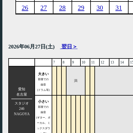
26
27
28
29
30
31
2026年06月27日(土)
翌日＞
7
8
9
10
11
12
13
14
1
大きい
部屋での
満
録音
愛知
(ドラム等)
名古屋
小さい
スタジオ
部屋での
246
録音
NAGOYA
(ギター、ボ
ーカル、ミ
ックスダウ