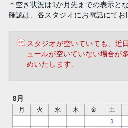
＊空き状況は1か月先までの表示と
確認は、各スタジオにお電話にてお
スタジオが空いていても、近
ュールが空いていない場合が
めいたします。
8月
月
火
水
木
金
土
1