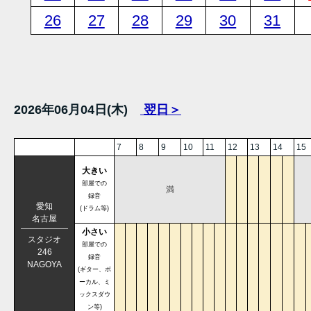
26
27
28
29
30
31
2026年06月04日(木)
翌日＞
7
8
9
10
11
12
13
14
15
大きい
部屋での
満
録音
愛知
(ドラム等)
名古屋
小さい
スタジオ
部屋での
246
録音
NAGOYA
(ギター、ボ
ーカル、ミ
ックスダウ
ン等)