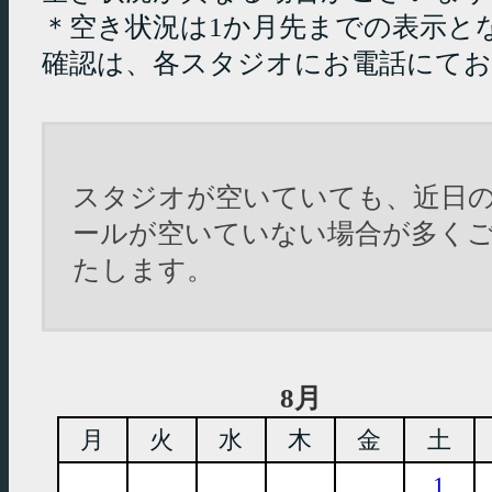
＊空き状況は1か月先までの表示と
確認は、各スタジオにお電話にて
スタジオが空いていても、近日
ールが空いていない場合が多く
たします。
8月
月
火
水
木
金
土
1