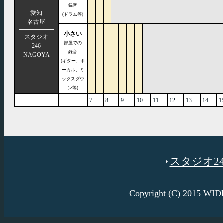
録音
愛知
(ドラム等)
名古屋
小さい
スタジオ
部屋での
246
録音
NAGOYA
(ギター、ボ
ーカル、ミ
ックスダウ
ン等)
7
8
9
10
11
12
13
14
1
スタジオ246
Copyright (C) 2015 W