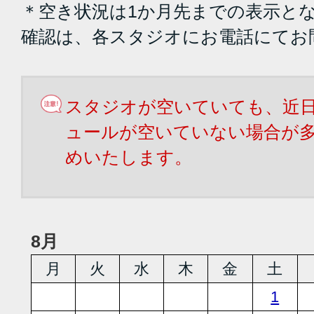
＊空き状況は1か月先までの表示と
確認は、各スタジオにお電話にてお
スタジオが空いていても、近
ュールが空いていない場合が
めいたします。
8月
月
火
水
木
金
土
1