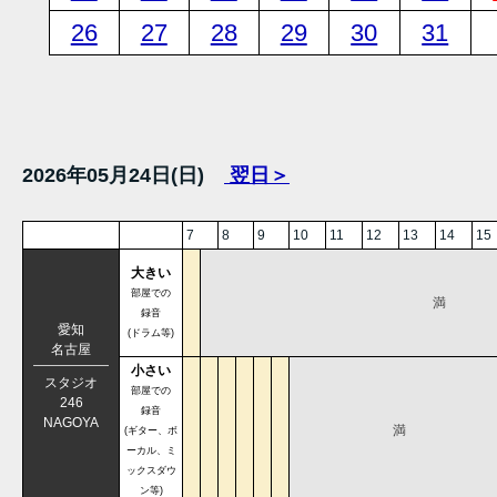
26
27
28
29
30
31
2026年05月24日(日)
翌日＞
7
8
9
10
11
12
13
14
15
大きい
部屋での
満
録音
愛知
(ドラム等)
名古屋
小さい
スタジオ
部屋での
246
録音
NAGOYA
満
(ギター、ボ
ーカル、ミ
ックスダウ
ン等)