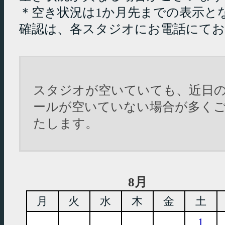
＊空き状況は1か月先までの表示と
確認は、各スタジオにお電話にて
スタジオが空いていても、近日
ールが空いていない場合が多く
たします。
8月
月
火
水
木
金
土
1