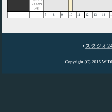
ックスダウ
ン等)
7
8
9
10
11
12
13
14
1
スタジオ246
Copyright (C) 2015 W