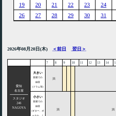
19
20
21
22
23
24
26
27
28
29
30
31
2026年08月20日(木)
＜前日
翌日＞
7
8
9
10
11
12
13
14
1
大きい
部屋での
満
録音
愛知
(ドラム等)
名古屋
小さい
スタジオ
部屋での
246
録音
NAGOYA
満
満
(ギター、ボ
ーカル、ミ