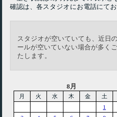
確認は、各スタジオにお電話にて
スタジオが空いていても、近日
ールが空いていない場合が多く
たします。
8月
月
火
水
木
金
土
1