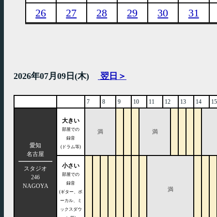
26
27
28
29
30
31
2026年07月09日(木)
翌日＞
7
8
9
10
11
12
13
14
15
大きい
部屋での
満
満
録音
愛知
(ドラム等)
名古屋
小さい
スタジオ
部屋での
246
録音
NAGOYA
満
(ギター、ボ
ーカル、ミ
ックスダウ