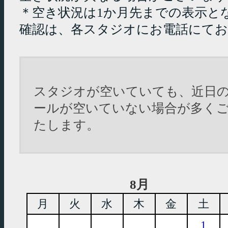
＊空き状況は1か月先までの表示と
確認は、各スタジオにお電話にて
スタジオが空いていても、近日
ールが空いていない場合が多く
たします。
8月
月
火
水
木
金
土
1