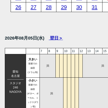
26
27
28
29
30
31
2026年08月05日(水)
翌日＞
7
8
9
10
11
12
13
14
15
大きい
部屋での
満
満
録音
愛知
(ドラム等)
名古屋
小さい
スタジオ
部屋での
246
録音
NAGOYA
満
(ギター、ボ
ーカル、ミ
ックスダウ
ン等)