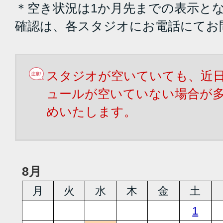
＊空き状況は1か月先までの表示と
確認は、各スタジオにお電話にてお
スタジオが空いていても、近
ュールが空いていない場合が
めいたします。
8月
月
火
水
木
金
土
1