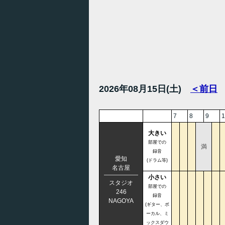
2026年08月15日(土)
＜前日
7
8
9
1
大きい
部屋での
満
録音
愛知
(ドラム等)
名古屋
小さい
スタジオ
部屋での
246
録音
NAGOYA
(ギター、ボ
ーカル、ミ
ックスダウ