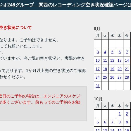
タジオ246グループ 関西のレコーディング空き状況確認ページ
ング 空き状況について
8月
月
火
水
木
金
なります。ご予約はできません。
にてお願いいたします。
す。
3
4
5
6
7
ていますが、今ご覧の空き状況と、実際の空き
10
11
12
13
14
17
18
19
20
21
っております。1か月以上先の空き状況のご確認
わせください。
24
25
26
27
28
31
近日のご予約の場合は、エンジニアのスケジ
10月
が多くございます。前もってのご予約をお勧
月
火
水
木
金
1
2
5
6
7
8
9
12
13
14
15
16