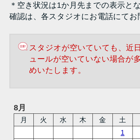
＊空き状況は1か月先までの表示と
確認は、各スタジオにお電話にてお
スタジオが空いていても、近
ュールが空いていない場合が
めいたします。
8月
月
火
水
木
金
土
1