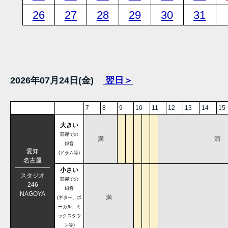
26
27
28
29
30
31
2026年07月24日(金)
翌日＞
7
8
9
10
11
12
13
14
15
大きい
部屋での
満
満
録音
愛知
(ドラム等)
名古屋
小さい
スタジオ
部屋での
246
録音
NAGOYA
満
(ギター、ボ
ーカル、ミ
ックスダウ
ン等)