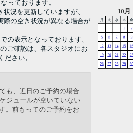
となっております。
10月
き状況を更新していますが、
実際の空き状況が異なる場合が
月
火
水
木
1
2
5
6
7
8
9
までの表示となっております。
12
13
14
15
1
況のご確認は、各スタジオにお
19
20
21
22
2
ください。
26
27
28
29
3
ても、近日のご予約の場合
ケジュールが空いていない
す。前もってのご予約をお