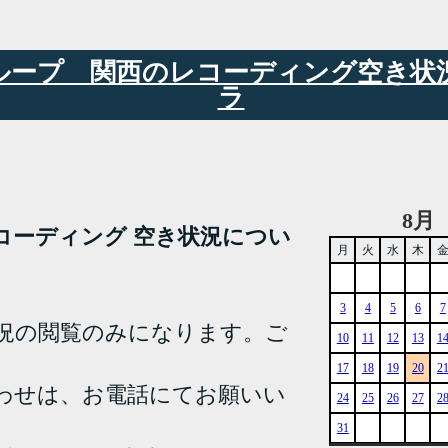
6グループ 関西のレコーディング空き
ラ
8月
YA レコーディング 空き状況につい
月
火
水
木
3
4
5
6
7
況の閲覧のみになります。ご
10
11
12
13
1
17
18
19
20
2
わせは、お電話にてお願いい
24
25
26
27
2
31