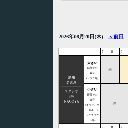
2026年08月20日(木)
＜前日
7
8
9
大きい
部屋での
満
録音
愛知
(ドラム等)
名古屋
小さい
スタジオ
部屋での
246
録音
NAGOYA
満
(ギター、ボ
ーカル、ミ
ックスダウ
ン等)
7
8
9