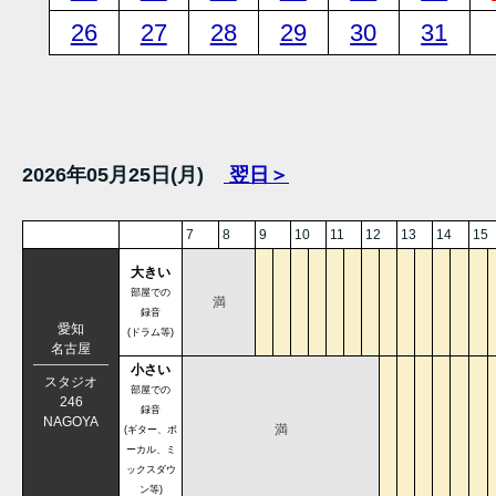
26
27
28
29
30
31
2026年05月25日(月)
翌日＞
7
8
9
10
11
12
13
14
15
大きい
部屋での
満
録音
愛知
(ドラム等)
名古屋
小さい
スタジオ
部屋での
246
録音
NAGOYA
満
(ギター、ボ
ーカル、ミ
ックスダウ
ン等)