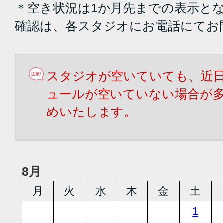
＊空き状況は1か月先までの表示と
確認は、各スタジオにお電話にてお
スタジオが空いていても、近
ュールが空いていない場合が
めいたします。
8月
月
火
水
木
金
土
1