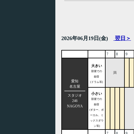
2026年06月19日(金)
翌日＞
7
8
9
大きい
部屋での
満
録音
愛知
(ドラム等)
名古屋
小さい
スタジオ
部屋での
246
録音
NAGOYA
(ギター、ボ
ーカル、ミ
ックスダウ
ン等)
7
8
9