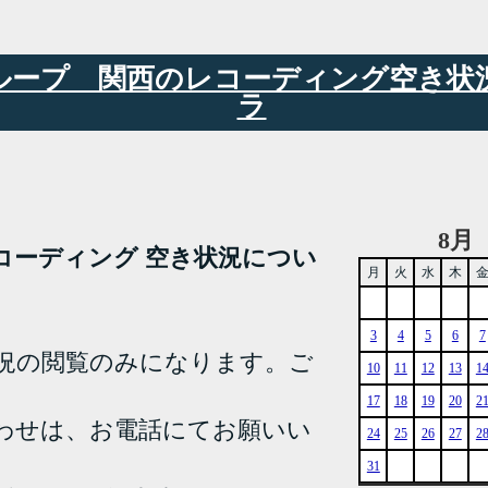
6グループ 関西のレコーディング空き
ラ
8月
YA レコーディング 空き状況につい
月
火
水
木
3
4
5
6
7
況の閲覧のみになります。ご
10
11
12
13
1
17
18
19
20
2
わせは、お電話にてお願いい
24
25
26
27
2
31