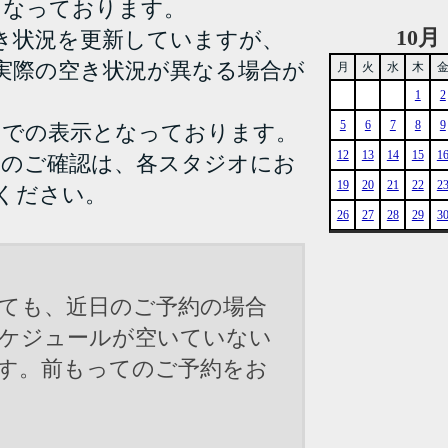
となっております。
10月
き状況を更新していますが、
実際の空き状況が異なる場合が
月
火
水
木
1
2
5
6
7
8
9
までの表示となっております。
12
13
14
15
1
況のご確認は、各スタジオにお
19
20
21
22
2
ください。
26
27
28
29
3
ても、近日のご予約の場合
ケジュールが空いていない
す。前もってのご予約をお