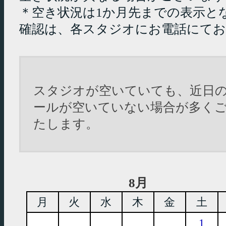
＊空き状況は1か月先までの表示と
確認は、各スタジオにお電話にて
スタジオが空いていても、近日
ールが空いていない場合が多く
たします。
8月
月
火
水
木
金
土
1