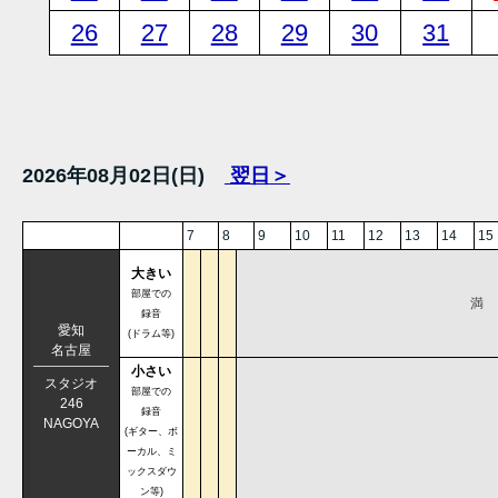
26
27
28
29
30
31
2026年08月02日(日)
翌日＞
7
8
9
10
11
12
13
14
15
大きい
部屋での
満
録音
愛知
(ドラム等)
名古屋
小さい
スタジオ
部屋での
246
録音
NAGOYA
(ギター、ボ
ーカル、ミ
ックスダウ
ン等)