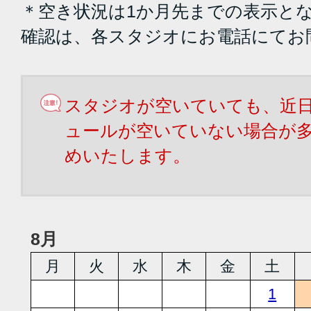
＊空き状況は1か月先までの表示と
確認は、各スタジオにお電話にてお
スタジオが空いていても、近
ュールが空いていない場合が
めいたします。
8月
月
火
水
木
金
土
1