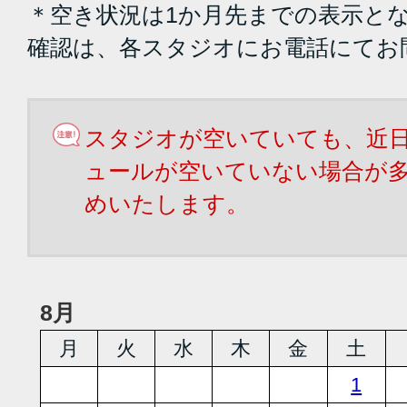
＊空き状況は1か月先までの表示と
確認は、各スタジオにお電話にてお
スタジオが空いていても、近
ュールが空いていない場合が
めいたします。
8月
月
火
水
木
金
土
1