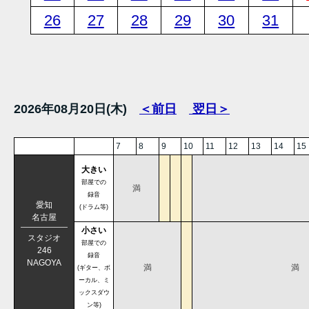
26
27
28
29
30
31
2026年08月20日(木)
＜前日
翌日＞
7
8
9
10
11
12
13
14
15
大きい
部屋での
満
録音
愛知
(ドラム等)
名古屋
小さい
スタジオ
部屋での
246
録音
NAGOYA
満
満
(ギター、ボ
ーカル、ミ
ックスダウ
ン等)