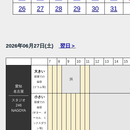
26
27
28
29
30
31
2026年06月27日(土)
翌日＞
7
8
9
10
11
12
13
14
15
大きい
部屋での
満
録音
愛知
(ドラム等)
名古屋
小さい
スタジオ
部屋での
246
録音
NAGOYA
(ギター、ボ
ーカル、ミ
ックスダウ
ン等)