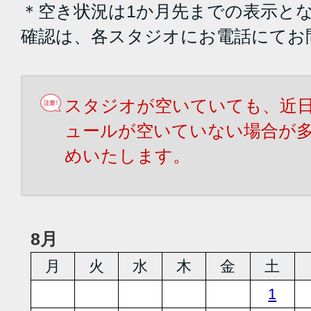
＊空き状況は1か月先までの表示と
確認は、各スタジオにお電話にてお
スタジオが空いていても、近
ュールが空いていない場合が
めいたします。
8月
月
火
水
木
金
土
1