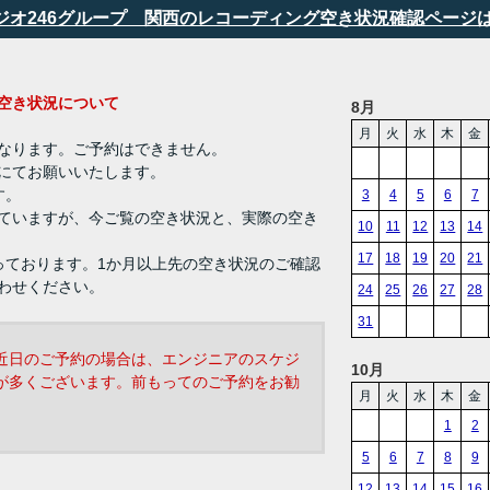
タジオ246グループ 関西のレコーディング空き状況確認ページ
ング 空き状況について
8月
月
火
水
木
金
なります。ご予約はできません。
にてお願いいたします。
す。
3
4
5
6
7
ていますが、今ご覧の空き状況と、実際の空き
10
11
12
13
14
17
18
19
20
21
っております。1か月以上先の空き状況のご確認
わせください。
24
25
26
27
28
31
近日のご予約の場合は、エンジニアのスケジ
10月
が多くございます。前もってのご予約をお勧
月
火
水
木
金
1
2
5
6
7
8
9
12
13
14
15
16