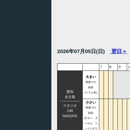
2026年07月05日(日)
翌日＞
7
8
9
1
大きい
部屋での
録音
愛知
(ドラム等)
名古屋
小さい
スタジオ
部屋での
246
録音
NAGOYA
(ギター、ボ
ーカル、ミ
ックスダウ