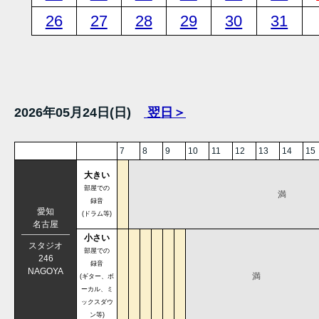
26
27
28
29
30
31
2026年05月24日(日)
翌日＞
7
8
9
10
11
12
13
14
15
大きい
部屋での
満
録音
愛知
(ドラム等)
名古屋
小さい
スタジオ
部屋での
246
録音
NAGOYA
満
(ギター、ボ
ーカル、ミ
ックスダウ
ン等)