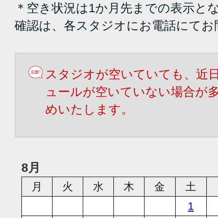
＊空き状況は1か月先までの表示と
確認は、各スタジオにお電話にてお
スタジオが空いていても、近
ュールが空いていない場合が
めいたします。
8月
月
火
水
木
金
土
1