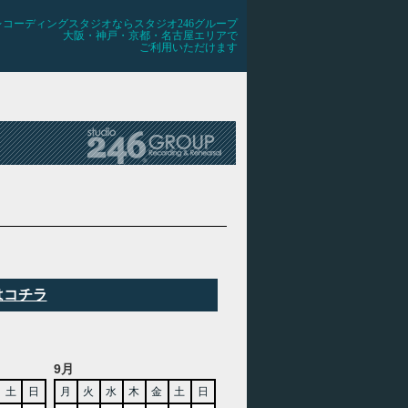
レコーディングスタジオならスタジオ246グループ
大阪・神戸・京都・名古屋エリアで
ご利用いただけます
はコチラ
9月
土
日
月
火
水
木
金
土
日