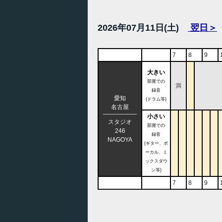
2026年07月11日(土)
翌日＞
7
8
9
大きい
部屋での
満
録音
愛知
(ドラム等)
名古屋
小さい
スタジオ
部屋での
246
録音
NAGOYA
(ギター、ボ
ーカル、ミ
ックスダウ
ン等)
7
8
9