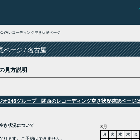
AGOYAレコーディング空き状況ページ
ページ / 名古屋
の見方説明
タジオ246グループ 関西のレコーディング空き状況確認ページ
ング 空き状況について
8月
月
火
水
木
金
なります。ご予約はできません。