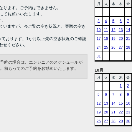
月
火
水
木
金
なります。ご予約はできません。
にてお願いいたします。
す。
3
4
5
6
7
ていますが、今ご覧の空き状況と、実際の空き
10
11
12
13
14
っております。1か月以上先の空き状況のご確認
17
18
19
20
21
わせください。
24
25
26
27
28
31
予約の場合は、エンジニアのスケジュールが
。前もってのご予約をお勧めいたします。
10月
月
火
水
木
金
1
2
5
6
7
8
9
12
13
14
15
16
19
20
21
22
23
26
27
28
29
30