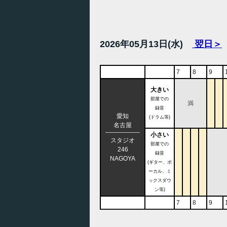
2026年05月13日(水)
翌日＞
7
8
9
大きい
部屋での
満
録音
愛知
(ドラム等)
名古屋
小さい
スタジオ
部屋での
246
録音
NAGOYA
(ギター、ボ
ーカル、ミ
ックスダウ
ン等)
7
8
9