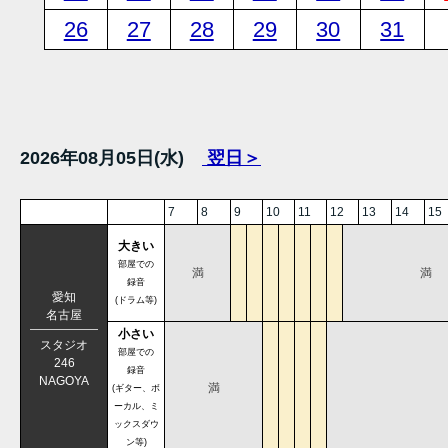
26
27
28
29
30
31
2026年08月05日(水)
翌日＞
7
8
9
10
11
12
13
14
15
大きい
部屋での
満
満
録音
愛知
(ドラム等)
名古屋
小さい
スタジオ
部屋での
246
録音
NAGOYA
満
(ギター、ボ
ーカル、ミ
ックスダウ
ン等)