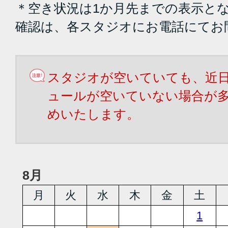
＊空き状況は1か月先までの表示と
確認は、各スタジオにお電話にてお
スタジオが空いていても、近
ュールが空いていない場合が
めいたします。
8月
月
火
水
木
金
土
1