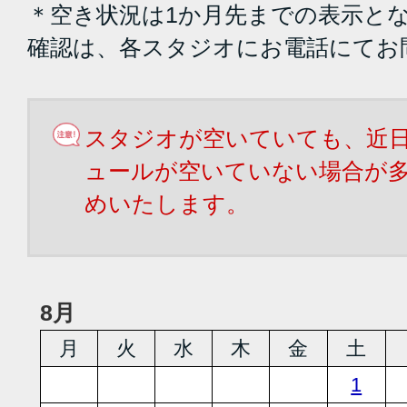
＊空き状況は1か月先までの表示と
確認は、各スタジオにお電話にてお
スタジオが空いていても、近
ュールが空いていない場合が
めいたします。
8月
月
火
水
木
金
土
1