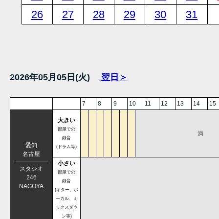
26
27
28
29
30
31
2026年05月05日(火)
翌日＞
7
8
9
10
11
12
13
14
15
大きい
部屋での
満
録音
愛知
(ドラム等)
名古屋
小さい
スタジオ
部屋での
246
録音
NAGOYA
(ギター、ボ
ーカル、ミ
ックスダウ
ン等)