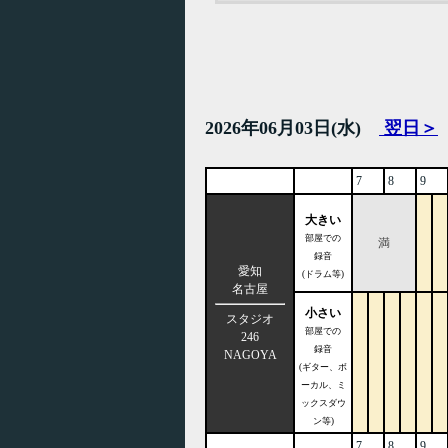
2026年06月03日(水)
翌日＞
7
8
9
大きい
部屋での
満
録音
愛知
(ドラム等)
名古屋
小さい
スタジオ
部屋での
246
録音
NAGOYA
(ギター、ボ
ーカル、ミ
ックスダウ
ン等)
7
8
9