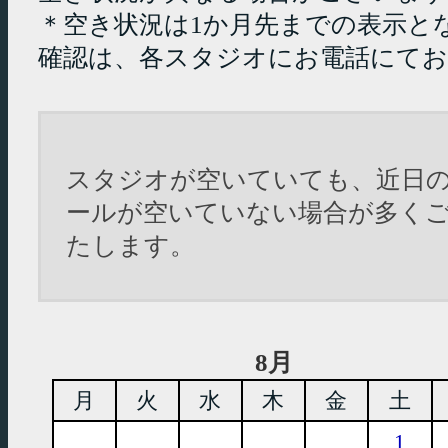
＊空き状況は1か月先までの表示と
確認は、各スタジオにお電話にて
スタジオが空いていても、近日
ールが空いていない場合が多く
たします。
8月
月
火
水
木
金
土
1