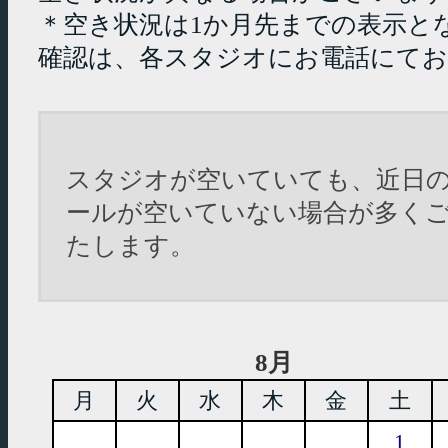
＊空き状況は1か月先までの表示と
確認は、各スタジオにお電話にて
スタジオが空いていても、近日
ールが空いていない場合が多く
たします。
8月
月
火
水
木
金
土
1