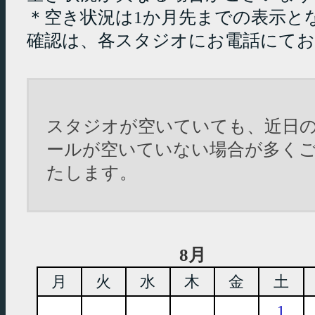
＊空き状況は1か月先までの表示と
確認は、各スタジオにお電話にて
スタジオが空いていても、近日
ールが空いていない場合が多く
たします。
8月
月
火
水
木
金
土
1